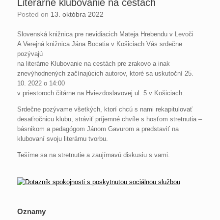
Literárne klubovanie na cestách
Posted on
13. októbra 2022
Slovenská knižnica pre nevidiacich Mateja Hrebendu v Levoči
A Verejná knižnica Jána Bocatia v Košiciach Vás srdečne
pozývajú
na literárne Klubovanie na cestách pre zrakovo a inak
znevýhodnených začínajúcich autorov, ktoré sa uskutoční 25.
10. 2022 o 14:00
v priestoroch čitárne na Hviezdoslavovej ul. 5 v Košiciach.
Srdečne pozývame všetkých, ktorí chcú s nami rekapitulovať
desaťročnicu klubu, stráviť príjemné chvíle s hosťom stretnutia –
básnikom a pedagógom Jánom Gavurom a predstaviť na
klubovaní svoju literárnu tvorbu.
Tešíme sa na stretnutie a zaujímavú diskusiu s vami.
Oznamy