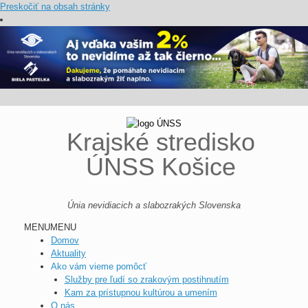
Preskočiť na obsah stránky
Krajské stredisko
ÚNSS Košice
Únia nevidiacich a slabozrakých Slovenska
MENU
MENU
Domov
Aktuality
Ako vám vieme pomôcť
Služby pre ľudí so zrakovým postihnutím
Kam za prístupnou kultúrou a umením
O nás