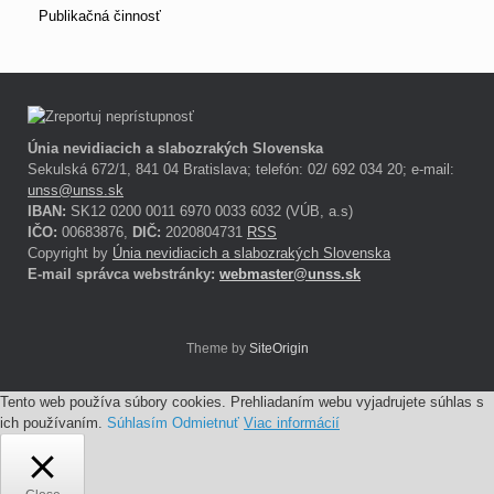
Publikačná činnosť
Únia nevidiacich a slabozrakých Slovenska
Sekulská 672/1, 841 04 Bratislava; telefón: 02/ 692 034 20; e-mail:
unss@unss.sk
IBAN:
SK12 0200 0011 6970 0033 6032 (VÚB, a.s)
IČO:
00683876,
DIČ:
2020804731
RSS
Copyright by
Únia nevidiacich a slabozrakých Slovenska
E-mail správca webstránky:
webmaster@unss.sk
Theme by
SiteOrigin
Tento web používa súbory cookies. Prehliadaním webu vyjadrujete súhlas s
ich používaním.
Súhlasím
Odmietnuť
Viac informácií