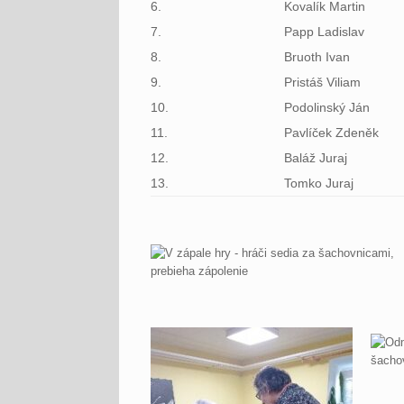
6.
Kovalík Martin
7.
Papp Ladislav
8.
Bruoth Ivan
9.
Pristáš Viliam
10.
Podolinský Ján
11.
Pavlíček Zdeněk
12.
Baláž Juraj
13.
Tomko Juraj