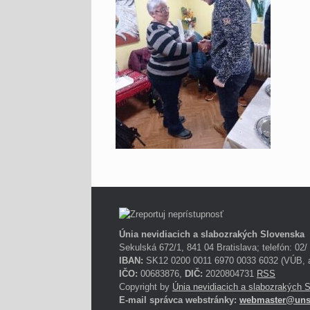
Únia nevidiacich a slabozrakých Slovenska
Sekulská 672/1, 841 04 Bratislava; telefón: 02/
IBAN:
SK12 0200 0011 6970 0033 6032 (VÚB, a
IČO:
00683876,
DIČ:
2020804731
RSS
Copyright by
Únia nevidiacich a slabozrakých 
E-mail správca webstránky:
webmaster@uns