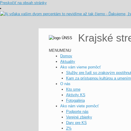
Preskočiť na obsah stránky
Krajské st
MENU
MENU
Domov
Aktuality
Ako vám vieme pomôcť
Služby pre ľudí so zrakovým postihnu
Kam za prístupnou kultúrou a umením
O nás
Kto sme
Aktivity KS
Fotogaléria
Ako nám viete pomôcť
Podporte nás
Verejné zbierky
Dary pre KS
2%