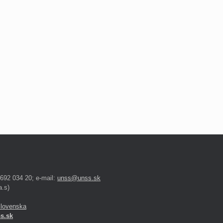
 692 034 20; e-mail:
unss@unss.sk
.s)
Slovenska
s.sk