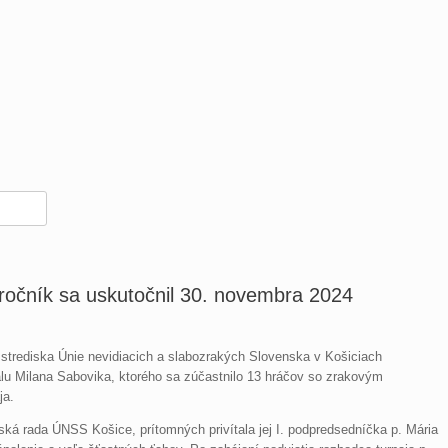
ročník sa uskutočnil 30. novembra 2024
 strediska Únie nevidiacich a slabozrakých Slovenska v Košiciach
álu Milana Sabovika, ktorého sa zúčastnilo 13 hráčov so zrakovým
ja.
ská rada ÚNSS Košice, prítomných privítala jej I. podpredsedníčka p. Mária