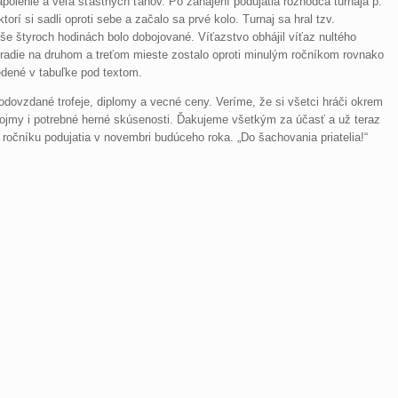
olenie a veľa šťastných ťahov. Po zahájení podujatia rozhodca turnaja p.
rí si sadli oproti sebe a začalo sa prvé kolo. Turnaj sa hral tzv.
e štyroch hodinách bolo dobojované. Víťazstvo obhájil víťaz nultého
Poradie na druhom a treťom mieste zostalo oproti minulým ročníkom rovnako
dené v tabuľke pod textom.
odovzdané trofeje, diplomy a vecné ceny. Veríme, že si všetci hráči okrem
dojmy i potrebné herné skúsenosti. Ďakujeme všetkým za účasť a už teraz
ročníku podujatia v novembri budúceho roka. „Do šachovania priatelia!“