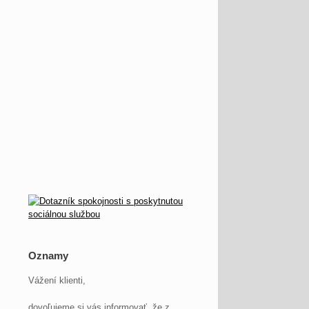
Oznamy
Vážení klienti,
dovoľujeme si vás informovať, že z