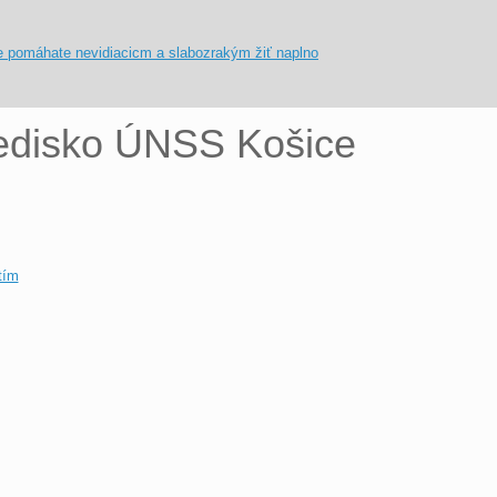
redisko ÚNSS Košice
tím