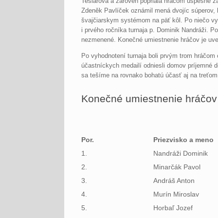
Tešlárová a zároveň popriala hráčom úspešné záp
Zdeněk Pavlíček oznámil mená dvojíc súperov, kto
švajčiarskym systémom na päť kôl. Po niečo vyš
i prvého ročníka turnaja p. Dominik Nandráži. 
nezmenené. Konečné umiestnenie hráčov je uve
Po vyhodnotení turnaja boli prvým trom hráčom 
účastníckych medailí odniesli domov príjemné 
sa tešíme na rovnako bohatú účasť aj na treťom 
Konečné umiestnenie hráčov
Por.
Priezvisko a meno
1.
Nandráži Dominik
2.
Minarčák Pavol
3.
Andráš Anton
4.
Murín Miroslav
5.
Horbaľ Jozef