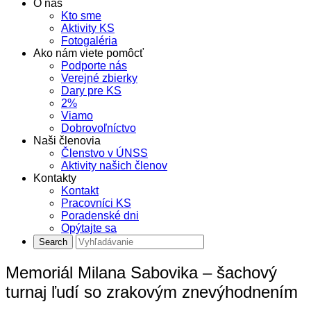
O nás
Kto sme
Aktivity KS
Fotogaléria
Ako nám viete pomôcť
Podporte nás
Verejné zbierky
Dary pre KS
2%
Viamo
Dobrovoľníctvo
Naši členovia
Členstvo v ÚNSS
Aktivity našich členov
Kontakty
Kontakt
Pracovníci KS
Poradenské dni
Opýtajte sa
Memoriál Milana Sabovika – šachový
turnaj ľudí so zrakovým znevýhodnením