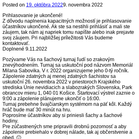
Posted on
19. októbra 2022
9. novembra 2022
Prihlasovanie je ukončené!
Z dôvodu naplnenia kapacitných možností je prihlasovanie
účastníkov ukončené. Ak ste sa nestihli prihlásiť a mali ste
záujem, tak nám aj napriek tomu napíšte alebo inak prejavte
svoj záujem. Pri najbližšej príležitosti Vás budeme
kontaktovať.
Doplnené 9.11.2022
Pozývame Vás na šachový turnaj ľudí so zrakovým
znevýhodnením. Turnaj sa uskutoční pod názvom Memoriál
Milana Sabovika. V r. 2022 organizujeme jeho 0-tý ročník.
Zápolenie zdatných aj menej zdatných šachistov sa
uskutoční 26. novembra 2022 v priestoroch Krajského
strediska Únie nevidiacich a slabozrakých Slovenska, Park
obrancov mieru 1, 040 01 Košice. Štartovací výstrel zaznie o
9:00 a zápolenie plánujeme ukončiť o 16:00.
Turnaj prebehne švajčiarskym systémom na päť kôl. Každý
hráč bude mať 30 minút na hru.
Poprosíme účastníkov aby si priniesli šachy a šachové
hodiny.
Pre zúčastnených sme pripravili drobnú pozornosť a aby
zápolenie prebiehalo v dobrej nálade, tak aj občerstvenie a
obed. 🙂