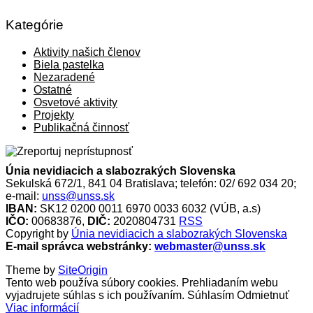
Kategórie
Aktivity našich členov
Biela pastelka
Nezaradené
Ostatné
Osvetové aktivity
Projekty
Publikačná činnosť
Únia nevidiacich a slabozrakých Slovenska
Sekulská 672/1, 841 04 Bratislava; telefón: 02/ 692 034 20;
e-mail:
unss@unss.sk
IBAN:
SK12 0200 0011 6970 0033 6032 (VÚB, a.s)
IČO:
00683876,
DIČ:
2020804731
RSS
Copyright by
Únia nevidiacich a slabozrakých Slovenska
E-mail správca webstránky:
webmaster@unss.sk
Theme by
SiteOrigin
Tento web používa súbory cookies. Prehliadaním webu
vyjadrujete súhlas s ich používaním.
Súhlasím
Odmietnuť
Viac informácií