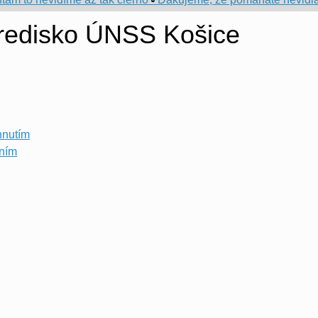
tredisko ÚNSS Košice
hnutím
ením