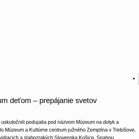
m deťom – prepájanie svetov
 uskutočnili podujatia pod názvom Múzeum na dotyk a
lo Múzeum a Kultúrne centrum južného Zemplína v Trebišove,
nevidiacich a slabozrakých Slovenska Košice. Snahou