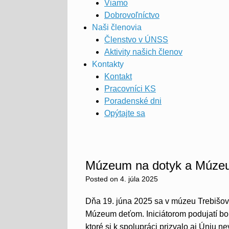
Viamo
Dobrovoľníctvo
Naši členovia
Členstvo v ÚNSS
Aktivity našich členov
Kontakty
Kontakt
Pracovníci KS
Poradenské dni
Opýtajte sa
Múzeum na dotyk a Múzeu
Posted on
4. júla 2025
Dňa 19. júna 2025 sa v múzeu Trebišov
Múzeum deťom. Iniciátorom podujatí bo
ktoré si k spolupráci prizvalo aj Úniu 