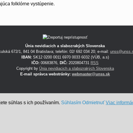
Únia nevidiacich a slabozrakých Slovenska
ulská 672/1, 841 04 Bratislava; telefón: 02/ 692 034 20; e-mail:
unss@unss.
IBAN:
SK12 0200 0011 6970 0033 6032 (VÚB, a.s)
IČO:
00683876,
DIČ:
2020804731
RSS
Copyright by
Únia nevidiacich a slabozrakých Slovenska
E-mail správca webstránky:
webmaster@unss.sk
ete súhlas s ich používaním.
Súhlasím
Odmietnuť
Viac informác