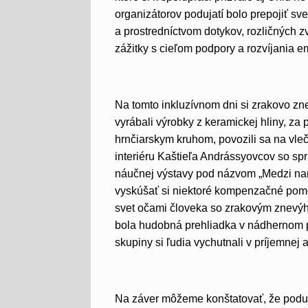
organizátorov podujatí bolo prepojiť s
a prostredníctvom dotykov, rozličných 
zážitky s cieľom podpory a rozvíjania e
Na tomto inkluzívnom dni si zrakovo zn
vyrábali výrobky z keramickej hliny, za
hrnčiarskym kruhom, povozili sa na vleč
interiéru Kaštieľa Andrássyovcov so spr
náučnej výstavy pod názvom „Medzi na
vyskúšať si niektoré kompenzačné pomô
svet očami človeka so zrakovým znevýh
bola hudobná prehliadka v nádhernom p
skupiny si ľudia vychutnali v príjemnej
Na záver môžeme konštatovať, že podujat