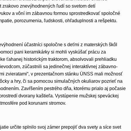
vet zrakovo znevýhodnených ľudí so svetom detí
zvukov a vôní im zábavnou formou sprostredkovať spoločné
mpatie, porozumenia, ľudskosti, ohľaduplnosti a rešpektu.
evýhodnení účastníci spoločne s deťmi z materských škôl
 pomoci pani keramikárky si mohli vyskúšať prácu za
ke ťahanej historickým traktorom, absolvovali prehliadku
ievodcom, zúčastnili sa jedinečnej interaktívnej zábavno-
mi zvieratami“, v prezentačnom stánku ÚNSS mali možnosť
cky a hry, či sa pomocou simulačných okuliarov pozrieť na
odnením. Zavŕšením pestrého dňa, ktorému prialo aj počasie
rostredí dvorany kaštieľa. Vystúpenie mužskej speváckej
 atmosfére pod korunami stromov.
ie určite splnilo svoj zámer prepojiť dva svety a síce svet