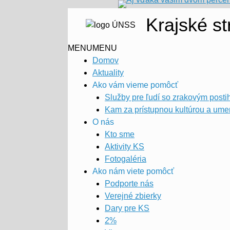
Krajské s
MENU
MENU
Domov
Aktuality
Ako vám vieme pomôcť
Služby pre ľudí so zrakovým posti
Kam za prístupnou kultúrou a um
O nás
Kto sme
Aktivity KS
Fotogaléria
Ako nám viete pomôcť
Podporte nás
Verejné zbierky
Dary pre KS
2%