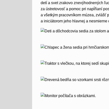
detí a svet zrakovo znevýhodnených ľudí
za ústretovosť a pomoc pri napĺňaní po
a všetkým pracovníkom múzea, zvlášť p
a iniciátorom jeho hlavnej a nesmierne d