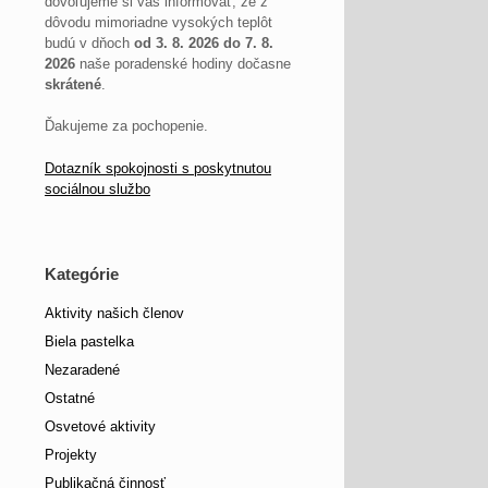
dovoľujeme si vás informovať, že z
dôvodu mimoriadne vysokých teplôt
budú v dňoch
od 3. 8. 2026 do 7. 8.
2026
naše poradenské hodiny dočasne
skrátené
.
Ďakujeme za pochopenie.
Dotazník spokojnosti s poskytnutou
sociálnou službo
Kategórie
Aktivity našich členov
Biela pastelka
Nezaradené
Ostatné
Osvetové aktivity
Projekty
Publikačná činnosť