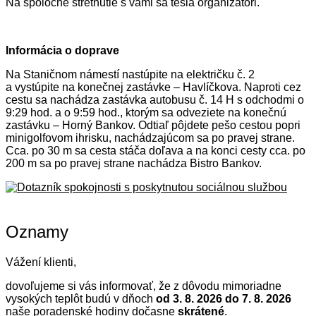
Na spoločné stretnutie s vami sa tešia organizátori.
Informácia o doprave
Na Staničnom námestí nastúpite na električku č. 2
a vystúpite na konečnej zastávke – Havlíčkova. Naproti cez
cestu sa nachádza zastávka autobusu č. 14 H s odchodmi o
9:29 hod. a o 9:59 hod., ktorým sa odveziete na konečnú
zastávku – Horný Bankov. Odtiaľ pôjdete pešo cestou popri
minigolfovom ihrisku, nachádzajúcom sa po pravej strane.
Cca. po 30 m sa cesta stáča doľava a na konci cesty cca. po
200 m sa po pravej strane nachádza Bistro Bankov.
Oznamy
Vážení klienti,
dovoľujeme si vás informovať, že z dôvodu mimoriadne
vysokých teplôt budú v dňoch
od 3. 8. 2026 do 7. 8. 2026
naše poradenské hodiny dočasne
skrátené
.