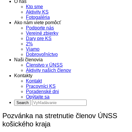
O nás
Kto sme
Aktivity KS
Fotogaléria
Ako nám viete pomôcť
Podporte nás
Verejné zbierky
Dary pre KS
2%
Viamo
Dobrovoľníctvo
Naši členovia
Členstvo v ÚNSS
Aktivity našich členov
Kontakty
Kontakt
Pracovníci KS
Poradenské dni
Opýtajte sa
Pozvánka na stretnutie členov ÚNSS
košického kraja