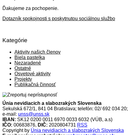
Ďakujeme za pochopenie.
Dotazník spokojnosti s poskytnutou sociálnou službo
Kategórie
Aktivity našich členov
Biela pastelka
Nezaradené
Ostatné
Osvetové aktivity
Projekty
Publikačná činnosť
Únia nevidiacich a slabozrakých Slovenska
Sekulská 672/1, 841 04 Bratislava; telefón: 02/ 692 034 20;
e-mail:
unss@unss.sk
IBAN:
SK12 0200 0011 6970 0033 6032 (VÚB, a.s)
IČO:
00683876,
DIČ:
2020804731
RSS
Copyright by
Únia nevidiacich a slabozrakých Slovenska