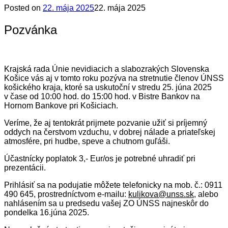
Posted on
22. mája 2025
22. mája 2025
Pozvánka
Krajská rada Únie nevidiacich a slabozrakých Slovenska
Košice vás aj v tomto roku pozýva na stretnutie členov ÚNSS
košického kraja, ktoré sa uskutoční v stredu 25. júna 2025
v čase od 10:00 hod. do 15:00 hod. v Bistre Bankov na
Hornom Bankove pri Košiciach.
Veríme, že aj tentokrát prijmete pozvanie užiť si príjemný
oddych na čerstvom vzduchu, v dobrej nálade a priateľskej
atmosfére, pri hudbe, speve a chutnom guľáši.
Účastnícky poplatok 3,- Eur/os je potrebné uhradiť pri
prezentácii.
Prihlásiť sa na podujatie môžete telefonicky na mob. č.: 0911
490 645, prostredníctvom e-mailu:
kulikova@unss.sk
, alebo
nahlásením sa u predsedu vašej ZO ÚNSS najneskôr do
pondelka 16.júna 2025.