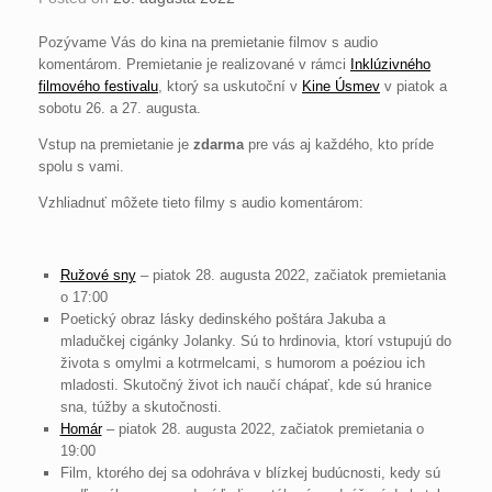
Pozývame Vás do kina na premietanie filmov s audio
komentárom. Premietanie je realizované v rámci
Inklúzivného
filmového festivalu
, ktorý sa uskutoční v
Kine Úsmev
v piatok a
sobotu 26. a 27. augusta.
Vstup na premietanie je
zdarma
pre vás aj každého, kto príde
spolu s vami.
Vzhliadnuť môžete tieto filmy s audio komentárom:
Ružové sny
– piatok 28. augusta 2022, začiatok premietania
o 17:00
Poetický obraz lásky dedinského poštára Jakuba a
mladučkej cigánky Jolanky. Sú to hrdinovia, ktorí vstupujú do
života s omylmi a kotrmelcami, s humorom a poéziou ich
mladosti. Skutočný život ich naučí chápať, kde sú hranice
sna, túžby a skutočnosti.
Homár
– piatok 28. augusta 2022, začiatok premietania o
19:00
Film, ktorého dej sa odohráva v blízkej budúcnosti, kedy sú