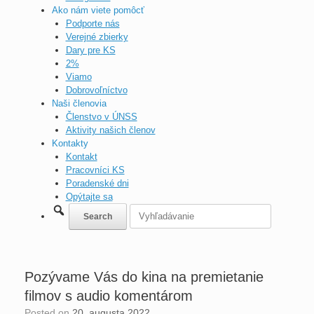
Ako nám viete pomôcť
Podporte nás
Verejné zbierky
Dary pre KS
2%
Viamo
Dobrovoľníctvo
Naši členovia
Členstvo v ÚNSS
Aktivity našich členov
Kontakty
Kontakt
Pracovníci KS
Poradenské dni
Opýtajte sa
Pozývame Vás do kina na premietanie
filmov s audio komentárom
Posted on
20. augusta 2022