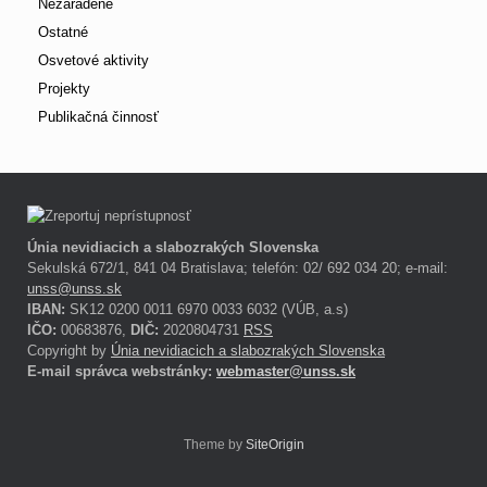
Nezaradené
Ostatné
Osvetové aktivity
Projekty
Publikačná činnosť
Únia nevidiacich a slabozrakých Slovenska
Sekulská 672/1, 841 04 Bratislava; telefón: 02/ 692 034 20; e-mail:
unss@unss.sk
IBAN:
SK12 0200 0011 6970 0033 6032 (VÚB, a.s)
IČO:
00683876,
DIČ:
2020804731
RSS
Copyright by
Únia nevidiacich a slabozrakých Slovenska
E-mail správca webstránky:
webmaster@unss.sk
Theme by
SiteOrigin