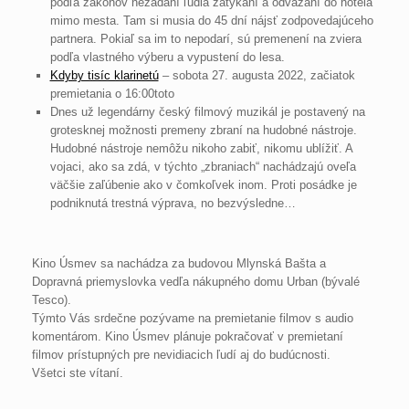
podľa zákonov nezadaní ľudia zatýkaní a odvážaní do hotela
mimo mesta. Tam si musia do 45 dní nájsť zodpovedajúceho
partnera. Pokiaľ sa im to nepodarí, sú premenení na zviera
podľa vlastného výberu a vypustení do lesa.
Kdyby tisíc klarinetú
– sobota 27. augusta 2022, začiatok
premietania o 16:00toto
Dnes už legendárny český filmový muzikál je postavený na
grotesknej možnosti premeny zbraní na hudobné nástroje.
Hudobné nástroje nemôžu nikoho zabiť, nikomu ublížiť. A
vojaci, ako sa zdá, v týchto „zbraniach“ nachádzajú oveľa
väčšie zaľúbenie ako v čomkoľvek inom. Proti posádke je
podniknutá trestná výprava, no bezvýsledne…
Kino Úsmev sa nachádza za budovou Mlynská Bašta a
Dopravná priemyslovka vedľa nákupného domu Urban (bývalé
Tesco).
Týmto Vás srdečne pozývame na premietanie filmov s audio
komentárom. Kino Úsmev plánuje pokračovať v premietaní
filmov prístupných pre nevidiacich ľudí aj do budúcnosti.
Všetci ste vítaní.