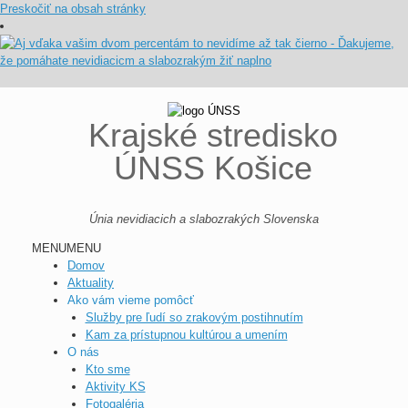
Preskočiť na obsah stránky
Krajské stredisko
ÚNSS Košice
Únia nevidiacich a slabozrakých Slovenska
MENU
MENU
Domov
Aktuality
Ako vám vieme pomôcť
Služby pre ľudí so zrakovým postihnutím
Kam za prístupnou kultúrou a umením
O nás
Kto sme
Aktivity KS
Fotogaléria