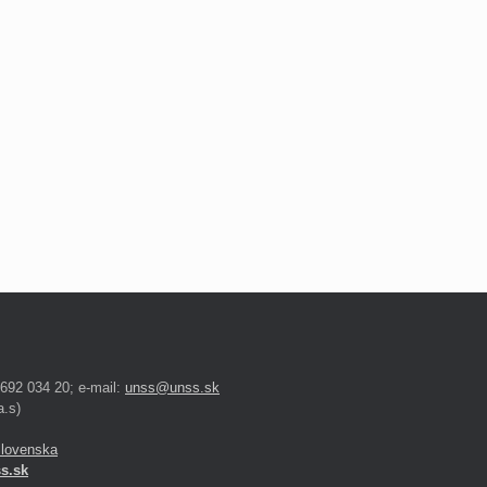
 692 034 20; e-mail:
unss@unss.sk
.s)
Slovenska
s.sk