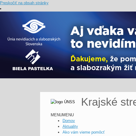
Preskočiť na obsah stránky
Krajské st
MENU
MENU
Domov
Aktuality
Ako vám vieme pomôcť