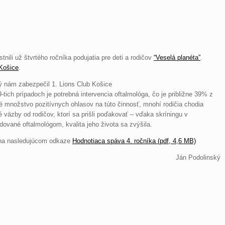
nili už štvrtého ročníka podujatia pre deti a rodičov
“Veselá planéta”
.
 Košice
.
rý nám zabezpečil 1. Lions Club Košice
tich prípadoch je potrebná intervencia oftalmológa, čo je približne 39% z
 množstvo pozitívnych ohlasov na túto činnosť, mnohí rodičia chodia
väzby od rodičov, ktorí sa prišli poďakovať – vďaka skríningu v
edované oftalmológom, kvalita jeho života sa zvýšila.
ť na nasledujúcom odkaze
Hodnotiaca spáva 4. ročníka (pdf, 4,6 MB)
Ján Podolinský