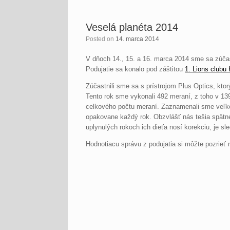
Veselá planéta 2014
Posted on
14. marca 2014
V dňoch 14., 15. a 16. marca 2014 sme sa zúčast
Podujatie sa konalo pod záštitou
1. Lions clubu
Zúčastnili sme sa s prístrojom Plus Optics, kto
Tento rok sme vykonali 492 meraní, z toho v 139-
celkového počtu meraní. Zaznamenali sme veľké
opakovane každý rok. Obzvlášť nás tešia spätné 
uplynulých rokoch ich dieťa nosí korekciu, je sl
Hodnotiacu správu z podujatia si môžte pozrie