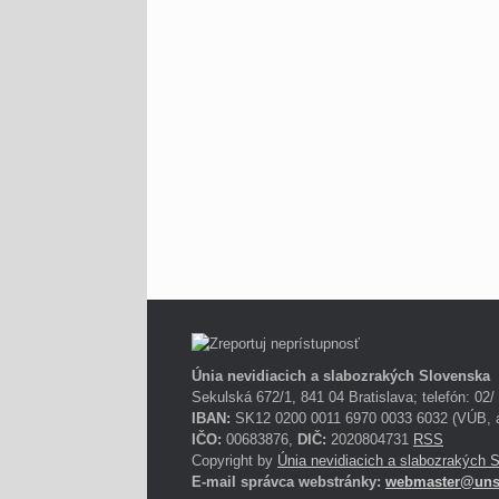
Únia nevidiacich a slabozrakých Slovenska
Sekulská 672/1, 841 04 Bratislava; telefón: 02/
IBAN:
SK12 0200 0011 6970 0033 6032 (VÚB, a
IČO:
00683876,
DIČ:
2020804731
RSS
Copyright by
Únia nevidiacich a slabozrakých 
E-mail správca webstránky:
webmaster@uns